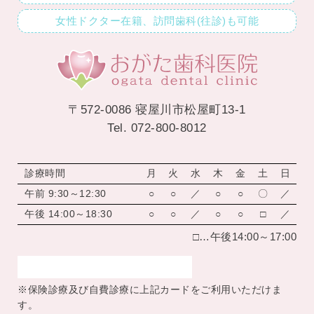
女性ドクター在籍、訪問歯科(往診)も可能
〒572-0086 寝屋川市松屋町13-1
Tel. 072-800-8012
診療時間
月
火
水
木
金
土
日
午前 9:30～12:30
○
○
／
○
○
〇
／
午後 14:00～18:30
○
○
／
○
○
□
／
□…午後14:00～17:00
※保険診療及び自費診療に上記カードをご利用いただけま
す。