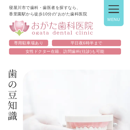
寝屋川市で歯科・歯医者を探すなら、
香里園駅から徒歩10分の“おがた歯科医院
MENU
トップ
診療内容
ごあいさつ
一般歯科
専用駐車場あり
平日夜6時半まで
女性ドクター在籍、訪問歯科(往診)も可能
医院紹介
小児歯科
交通アクセス
歯周病
スタッフ募集
予防歯科
歯の豆知識
インプラント
審美歯科
ホワイトニング