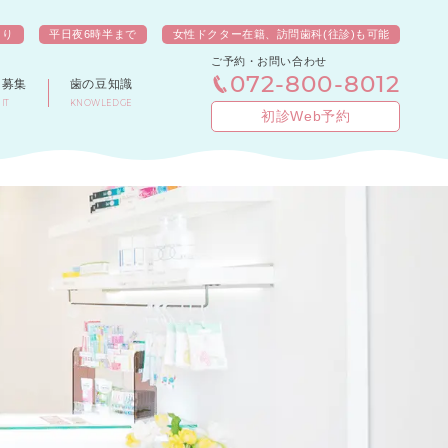
あり
平日夜6時半まで
女性ドクター在籍、訪問歯科(往診)も可能
ご予約・お問い合わせ
072-800-8012
フ募集
歯の豆知識
IT
KNOWLEDGE
初診Web予約