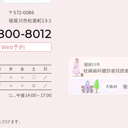
〒572-0086
寝屋川市松屋町13-1
800-8012
Web予約
水
木
金
土
日
／
○
○
〇
／
／
○
○
□
／
□…午後14:00～17:00
ただけます。